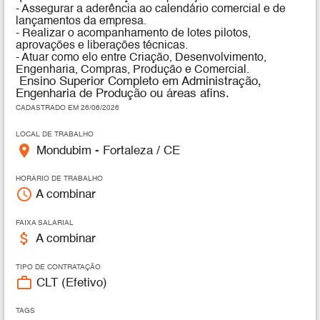
- Assegurar a aderência ao calendário comercial e de
lançamentos da empresa.
- Realizar o acompanhamento de lotes pilotos,
aprovações e liberações técnicas.
- Atuar como elo entre Criação, Desenvolvimento,
Engenharia, Compras, Produção e Comercial.
Ensino Superior Completo em Administração,
Engenharia de Produção ou áreas afins.
CADASTRADO EM 26/06/2026
LOCAL DE TRABALHO
place
Mondubim - Fortaleza / CE
HORÁRIO DE TRABALHO
access_time
A combinar
FAIXA SALARIAL
attach_money
A combinar
TIPO DE CONTRATAÇÃO
work_outline
CLT (Efetivo)
TAGS