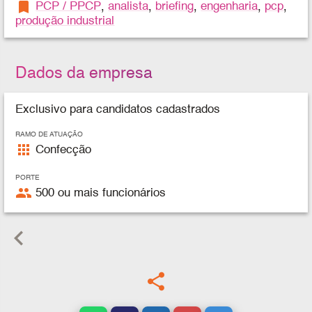
bookmark
PCP / PPCP
,
analista
,
briefing
,
engenharia
,
pcp
,
produção industrial
Dados da empresa
Exclusivo para candidatos cadastrados
RAMO DE ATUAÇÃO
apps
Confecção
PORTE
people
500 ou mais funcionários
keyboard_arrow_left
share