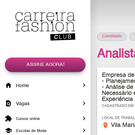
Candidato
Analist
ASSINE AGORA!
Empresa de 
- Planejame
Home
- Análise de
Necessário 
Experiência
Vagas
CADASTRADO EM 1
LOCAL DE TRABA
Cursos online
place
Vila Mari
Escolas de Moda