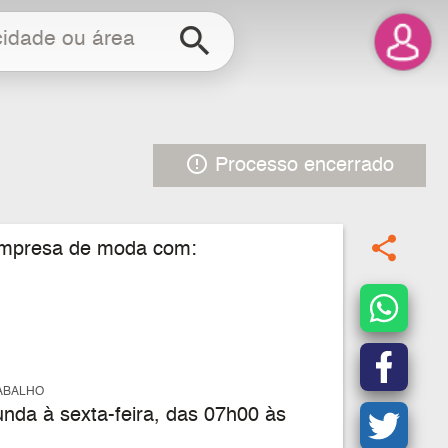
search
error_outline
Processo encerrado
share
 empresa de moda com:
ABALHO
nda à sexta-feira, das 07h00 às