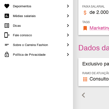
Depoimentos
FAIXA SALARIAL
attach_money
de 2.000
Médias salariais
TAGS
Dicas
bookmark
Marketin
Fale conosco
Sobre o Carreira Fashion
Dados d
Política de Privacidade
Exclusivo p
RAMO DE ATUAÇÃ
apps
Consulto
keyboard_arrow_left