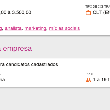
TIPO DE CONTR
work_outline
,00 à 3.500,00
CLT (Efe
g
,
analista
,
marketing
,
mídias sociais
a empresa
ara candidatos cadastrados
O
PORTE
people
ria
1 a 19 f