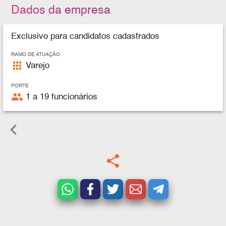
Dados da empresa
Exclusivo para candidatos cadastrados
RAMO DE ATUAÇÃO
apps
Varejo
PORTE
people
1 a 19 funcionários
keyboard_arrow_left
share