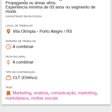
Propaganda ou áreas afins.
Experiência mínima de 03 anos no segmento de
moda.
CADASTRADO EM 09/10/2024
LOCAL DE TRABALHO
place
Vila Olímpia - Porto Alegre / RS
HORÁRIO DE TRABALHO
access_time
A combinar
FAIXA SALARIAL
attach_money
A combinar
TIPO DE CONTRATAÇÃO
work_outline
CLT (Efetivo)
TAGS
bookmark
Marketing
,
analista
,
comunicação
,
marketing
,
marketplace
,
mídias sociais