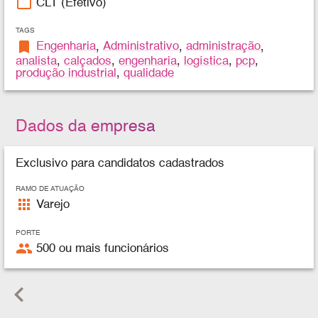
work_outline
CLT (Efetivo)
TAGS
bookmark
Engenharia
,
Administrativo
,
administração
,
analista
,
calçados
,
engenharia
,
logística
,
pcp
,
produção industrial
,
qualidade
Dados da empresa
Exclusivo para candidatos cadastrados
RAMO DE ATUAÇÃO
apps
Varejo
PORTE
people
500 ou mais funcionários
keyboard_arrow_left