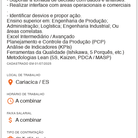
- Suportar a tomada de decisão com dados e analises.
- Realizar interface com areas operacionais e comerciais
.
- Identificar desvios e propor ação.
Ensino superior em: Engenharia de Produção;
Administração; Logística; Engenharia Industrial; Ou
áreas correlatas.
Excel Intermediário / Avançado
Planejamento e Controle da Produção (PCP)
Análise de Indicadores (KPIs)
Ferramentas da Qualidade (Ishikawa, 5 Porquês, etc.)
Metodologias Lean (5S, Kaizen, PDCA / MASP)
CADASTRADO EM 01/07/2025
LOCAL DE TRABALHO
place
Cariacica / ES
HORÁRIO DE TRABALHO
access_time
A combinar
FAIXA SALARIAL
attach_money
A combinar
TIPO DE CONTRATAÇÃO