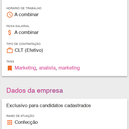
HORÁRIO DE TRABALHO
access_time
A combinar
FAIXA SALARIAL
attach_money
A combinar
TIPO DE CONTRATAÇÃO
work_outline
CLT (Efetivo)
TAGS
bookmark
Marketing
,
analista
,
marketing
Dados da empresa
Exclusivo para candidatos cadastrados
RAMO DE ATUAÇÃO
apps
Confecção