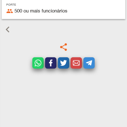
PORTE
people
500 ou mais funcionários
keyboard_arrow_left
share