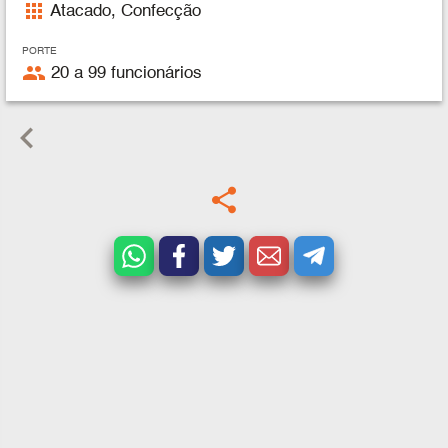
apps
Atacado, Confecção
PORTE
people
20 a 99 funcionários
keyboard_arrow_left
share