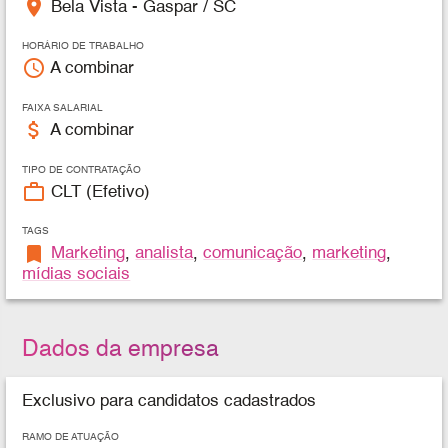
place
Bela Vista - Gaspar / SC
HORÁRIO DE TRABALHO
access_time
A combinar
FAIXA SALARIAL
attach_money
A combinar
TIPO DE CONTRATAÇÃO
work_outline
CLT (Efetivo)
TAGS
bookmark
Marketing
,
analista
,
comunicação
,
marketing
,
mídias sociais
Dados da empresa
Exclusivo para candidatos cadastrados
RAMO DE ATUAÇÃO