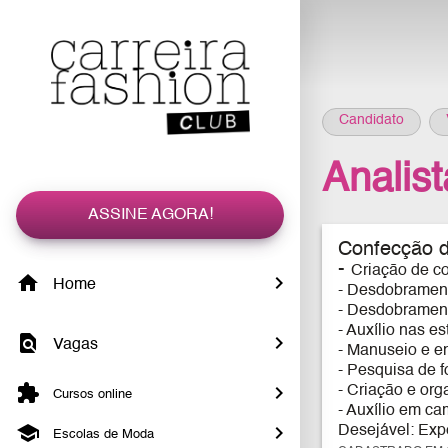
Candidato
Analis
ASSINE AGORA!
Confecção d
-
Criação de co
Home
- Desdobramento
- Desdobrament
- Auxílio nas e
Vagas
- Manuseio e e
- Pesquisa de 
- Criação e or
Cursos online
- Auxílio em c
Desejável: Exp
Escolas de Moda