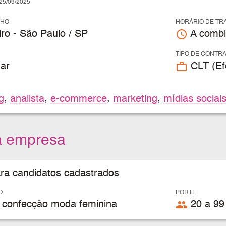
5/09/2025
LHO
HORÁRIO DE TR
access_time
ro - São Paulo / SP
A combi
TIPO DE CONTR
work_outline
ar
CLT (Efe
g
,
analista
,
e-commerce
,
marketing
,
mídias sociai
a empresa
ara candidatos cadastrados
O
PORTE
people
 confecção moda feminina
20 a 99 