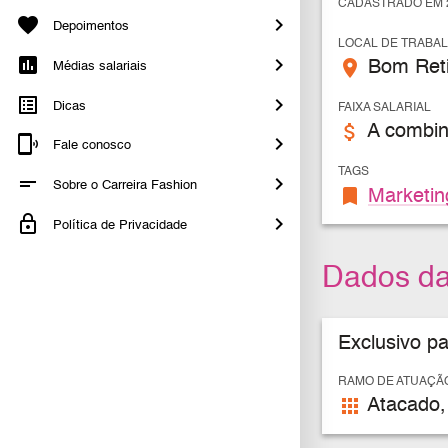
CADASTRADO EM 2
Depoimentos
LOCAL DE TRABA
place
Bom Reti
Médias salariais
Dicas
FAIXA SALARIAL
attach_money
A combin
Fale conosco
TAGS
Sobre o Carreira Fashion
bookmark
Marketin
Política de Privacidade
Dados d
Exclusivo p
RAMO DE ATUAÇÃ
apps
Atacado,