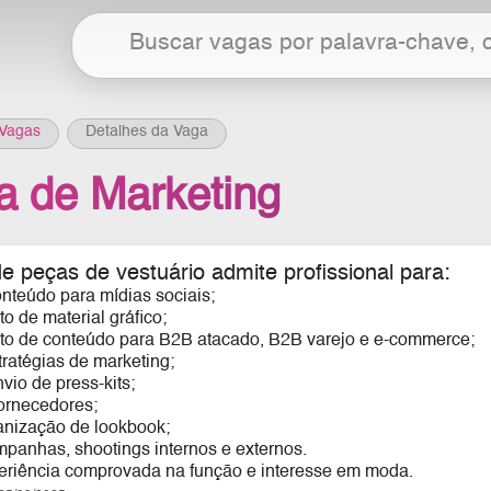
Vagas
Detalhes da Vaga
ta de Marketing
e peças de vestuário
admite profissional para:
nteúdo para mídias sociais;
 de material gráfico;
o de conteúdo para B2B atacado, B2B varejo e e-commerce;
stratégias de marketing;
nvio de
press-kits
;
fornecedores;
ganização de
lookbook
;
ampanhas,
shootings
internos e externos.
eriência comprovada na função e interesse em moda.