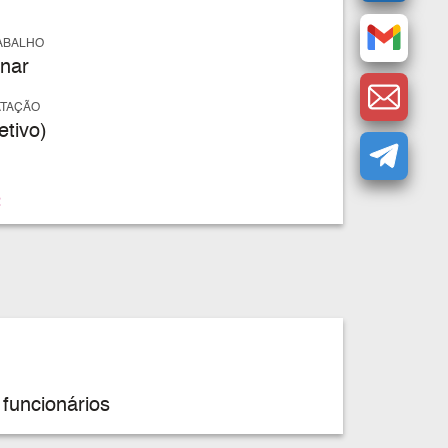
ABALHO
nar
ATAÇÃO
tivo)
s
funcionários