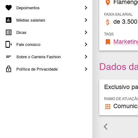
place
Flamengo 
Depoimentos
FAIXA SALARIAL
Médias salariais
attach_money
de 3.500
Dicas
TAGS
bookmark
Marketin
Fale conosco
Sobre o Carreira Fashion
Dados d
Política de Privacidade
Exclusivo p
RAMO DE ATUAÇÃ
apps
Comunica
keyboard_arrow_left