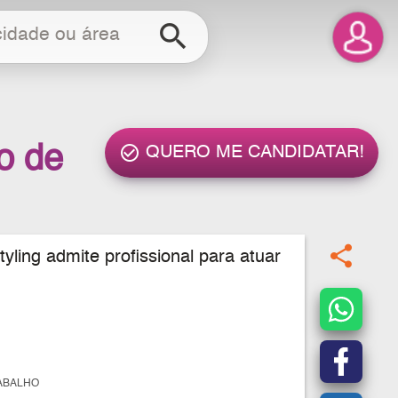
search
o de
check_circle_outline
QUERO ME CANDIDATAR!
share
tyling
admite profissional para atuar
ABALHO