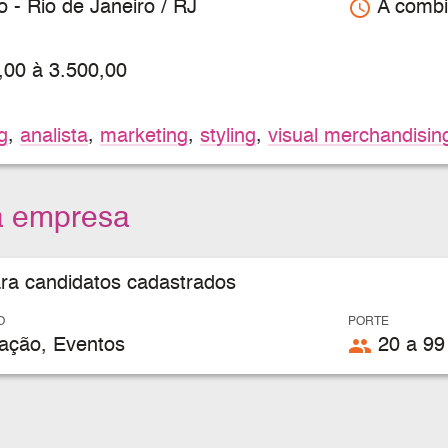
access_time
- Rio de Janeiro / RJ
A combi
,00 à 3.500,00
g
,
analista
,
marketing
,
styling
,
visual merchandisin
a empresa
ara candidatos cadastrados
O
PORTE
people
ção, Eventos
20 a 99 