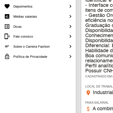
Identificar 
- Interface
Depoimentos
itens de com
- Gestão Or
Médias salariais
eficiência n
Graduação c
Dicas
Disponibilid
Conheciment
Fale conosco
Disponibilid
Diferencial:
Sobre o Carreira Fashion
Habilidade 
Boa comunic
Política de Privacidade
relacionamen
Perfil analí
Possuir CNH
CADASTRADO EM 0
LOCAL DE TRABA
place
Industria
FAIXA SALARIAL
attach_money
A combin