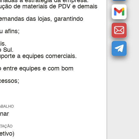
inhadas à estratégia da empresa.
ução de materiais de PDV e demais
emandas das lojas, garantindo
 afins;
is.
 Sul.
porte a equipes comerciais.
to entre equipes e com bom
cessos;
ABALHO
nar
ATAÇÃO
tivo)