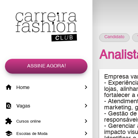
Candidato
Analis
ASSINE AGORA!
Empresa vare
-
Experiênci
Home
lojas, alinh
fortalecer 
- Atendiment
Vagas
marketing, g
- Gestão de 
responsávei
Cursos online
- Gerenciar 
impacto visu
Escolas de Moda