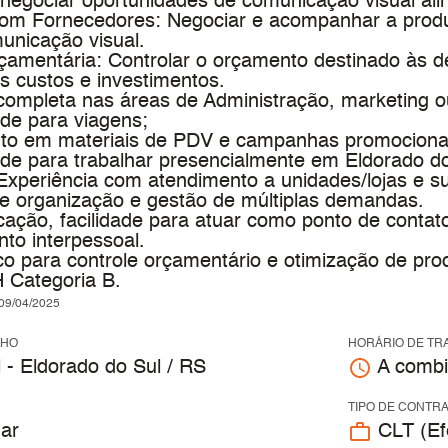
e negociar oportunidades de comunicação visual al
 com Fornecedores: Negociar e acompanhar a prod
unicação visual.
çamentária: Controlar o orçamento destinado às d
os custos e investimentos.
ompleta nas áreas de Administração, marketing ou
ade para viagens;
o em materiais de PDV e campanhas promociona
ade para trabalhar presencialmente em Eldorado do
Experiência com atendimento a unidades/lojas e su
de organização e gestão de múltiplas demandas.
ação, facilidade para atuar como ponto de conta
to interpessoal.
tico para controle orçamentário e otimização de pro
 Categoria B.
9/04/2025
LHO
HORÁRIO DE TR
access_time
l - Eldorado do Sul / RS
A combi
TIPO DE CONTR
work_outline
ar
CLT (Efe