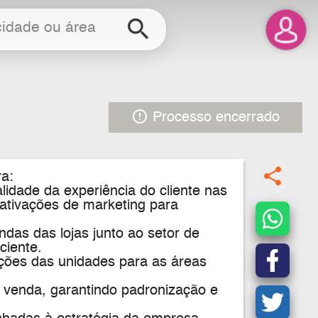
search
error_outline
Processo encerrado
share
ra:
idade da experiência do cliente nas
 ativações de marketing para
ndas das lojas junto ao setor de
ciente.
ações das unidades para as áreas
e venda, garantindo padronização e