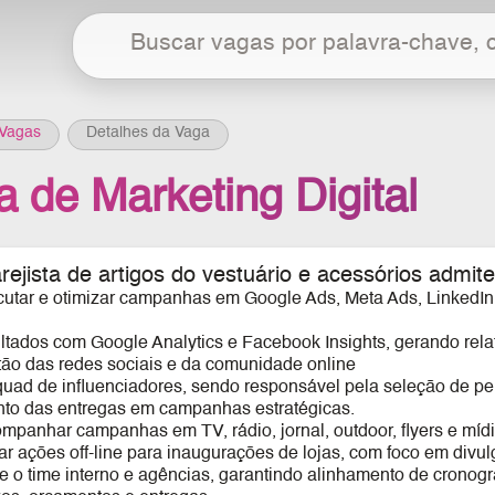
Vagas
Detalhes da Vaga
a de Marketing Digital
ejista de artigos do vestuário e acessórios
admite
ecutar e otimizar campanhas em Google Ads, Meta Ads, LinkedI
ultados com Google Analytics e Facebook Insights, gerando rela
tão das redes sociais e da comunidade online
quad de influenciadores, sendo responsável pela seleção de pe
o das entregas em campanhas estratégicas.
ompanhar campanhas em TV, rádio, jornal, outdoor, flyers e mídi
tar ações off-line para inaugurações de lojas, com foco em divu
re o time interno e agências, garantindo alinhamento de crono