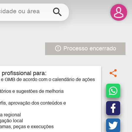
search
error_outline
Processo encerrado
share
 profissional para:
n e GMB de acordo com o calendário de ações
tórios e sugestões de melhoria
rfis, aprovação dos conteúdos e
a regional
lgação local
gramas, peças e execuções