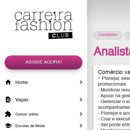
Candidato
Analist
ASSINE AGORA!
Comércio var
-
Planejar, ex
Home
promocionais.
- Monitorar res
- Apoiar na ges
Vagas
- Gerenciar o s
acompanhament
- Planejar e ac
Cursos online
- Criar e execu
- Ser ponte ent
Escolas de Moda