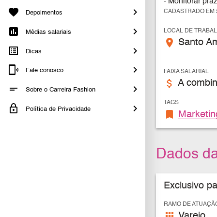
- Monitorar pra
CADASTRADO EM 2
Depoimentos
LOCAL DE TRABA
Médias salariais
place
Santo Am
Dicas
Fale conosco
FAIXA SALARIAL
attach_money
A combin
Sobre o Carreira Fashion
TAGS
Política de Privacidade
bookmark
Marketin
Dados d
Exclusivo p
RAMO DE ATUAÇÃ
apps
Varejo