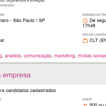
zos, orçamentos e entregas
5/09/2025
LHO
HORÁRIO DE TR
access_time
aro - São Paulo / SP
De segu
17h48
TIPO DE CONTR
work_outline
ar
CLT (Efe
g
,
analista
,
comunicação
,
marketing
,
mídias sociai
a empresa
ara candidatos cadastrados
O
PORTE
people
500 ou 