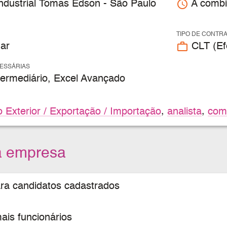
access_time
ndustrial Tomas Edson - São Paulo
A combi
TIPO DE CONTR
work_outline
ar
CLT (Efe
CESSÁRIAS
termediário, Excel Avançado
 Exterior / Exportação / Importação
,
analista
,
comé
a empresa
ara candidatos cadastrados
is funcionários