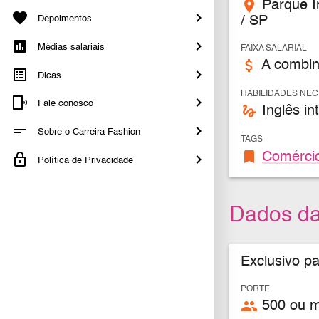
place
Parque I
Depoimentos
/ SP
Médias salariais
FAIXA SALARIAL
attach_money
A combin
Dicas
HABILIDADES NE
Fale conosco
gesture
Inglês in
Sobre o Carreira Fashion
TAGS
bookmark
Comércio
Política de Privacidade
Dados d
Exclusivo p
PORTE
people
500 ou ma