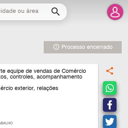
search
error_outline
Processo encerrado
share
orte equipe de vendas de Comércio
ntos, controles, acompanhamento
cio exterior, relações
ABALHO