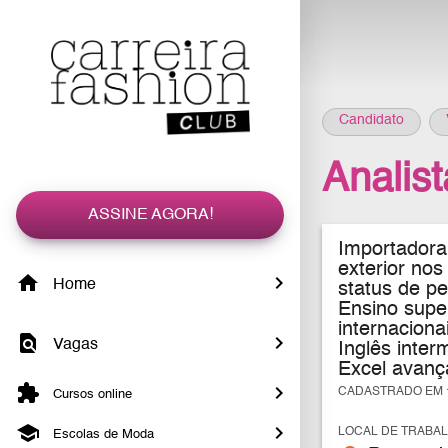
Candidato
Analis
ASSINE AGORA!
Importadora
exterior no
Home
status de pe
Ensino supe
internaciona
Vagas
Inglês inter
Excel avanç
CADASTRADO EM 1
Cursos online
LOCAL DE TRABA
Escolas de Moda