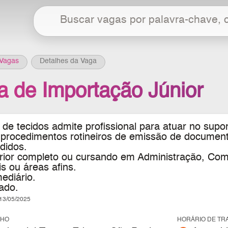
Vagas
Detalhes da Vaga
ta de Importação Júnior
 de tecidos
admite profissional para atuar no sup
s procedimentos rotineiros de emissão de docume
didos.
rior completo ou cursando em Administração, Comér
is ou áreas afins.
mediário.
ado.
3/05/2025
LHO
HORÁRIO DE TR