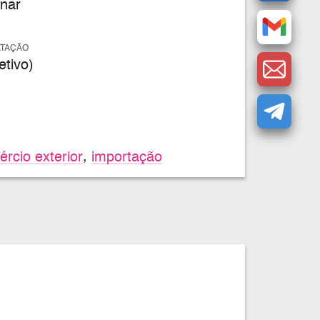
nar
ATAÇÃO
tivo)
rcio exterior
,
importação