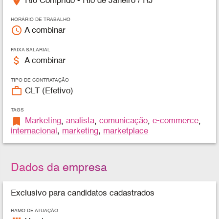
place
Rio Comprido - Rio de Janeiro / RJ
HORÁRIO DE TRABALHO
access_time
A combinar
FAIXA SALARIAL
attach_money
A combinar
TIPO DE CONTRATAÇÃO
work_outline
CLT (Efetivo)
TAGS
bookmark
Marketing
,
analista
,
comunicação
,
e-commerce
,
internacional
,
marketing
,
marketplace
Dados da empresa
Exclusivo para candidatos cadastrados
RAMO DE ATUAÇÃO