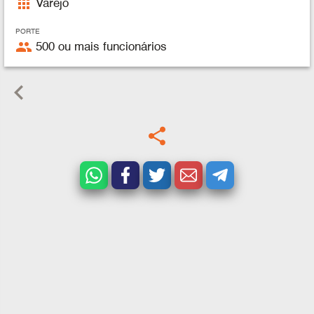
apps
Varejo
PORTE
people
500 ou mais funcionários
keyboard_arrow_left
share