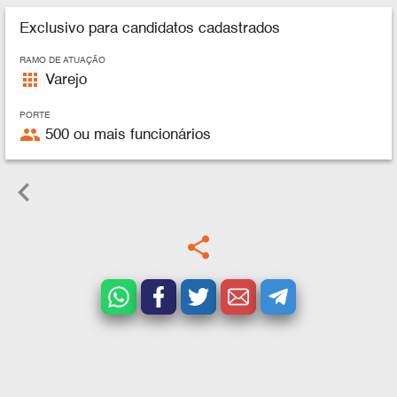
Exclusivo para candidatos cadastrados
RAMO DE ATUAÇÃO
apps
Varejo
PORTE
people
500 ou mais funcionários
keyboard_arrow_left
share