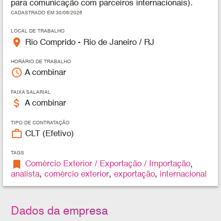
para comunicação com parceiros internacionais).
CADASTRADO EM 30/06/2026
LOCAL DE TRABALHO
place
Rio Comprido - Rio de Janeiro / RJ
HORÁRIO DE TRABALHO
access_time
A combinar
FAIXA SALARIAL
attach_money
A combinar
TIPO DE CONTRATAÇÃO
work_outline
CLT (Efetivo)
TAGS
bookmark
Comércio Exterior / Exportação / Importação
,
analista
,
comércio exterior
,
exportação
,
internacional
Dados da empresa