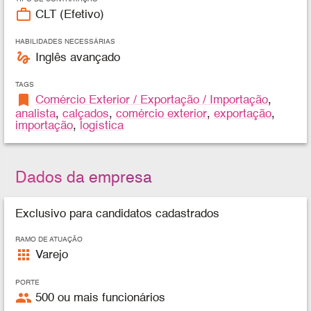
work_outline
CLT (Efetivo)
HABILIDADES NECESSÁRIAS
gesture
Inglês avançado
TAGS
bookmark
Comércio Exterior / Exportação / Importação
,
analista
,
calçados
,
comércio exterior
,
exportação
,
importação
,
logística
Dados da empresa
Exclusivo para candidatos cadastrados
RAMO DE ATUAÇÃO
apps
Varejo
PORTE
people
500 ou mais funcionários