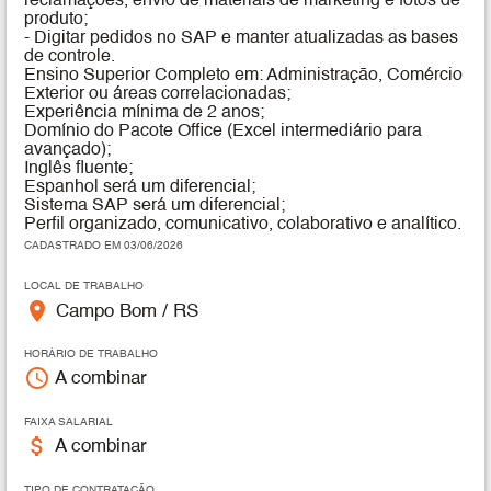
reclamações, envio de materiais de marketing e fotos de
produto;
- Digitar pedidos no SAP e manter atualizadas as bases
de controle.
Ensino Superior Completo em: Administração, Comércio
Exterior ou áreas correlacionadas;
Experiência mínima de 2 anos;
Domínio do Pacote Office (Excel intermediário para
avançado);
Inglês fluente;
Espanhol será um diferencial;
Sistema SAP será um diferencial;
Perfil organizado, comunicativo, colaborativo e analítico.
CADASTRADO EM 03/06/2026
LOCAL DE TRABALHO
place
Campo Bom / RS
HORÁRIO DE TRABALHO
access_time
A combinar
FAIXA SALARIAL
attach_money
A combinar
TIPO DE CONTRATAÇÃO