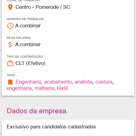
LOCAL DE TRABALHO
place
Centro - Pomerode / SC
HORÁRIO DE TRABALHO
access_time
A combinar
FAIXA SALARIAL
attach_money
A combinar
TIPO DE CONTRATAÇÃO
work_outline
CLT (Efetivo)
TAGS
bookmark
Engenharia
,
acabamento
,
analista
,
costura
,
engenharia
,
malharia
,
têxtil
Dados da empresa
Exclusivo para candidatos cadastrados