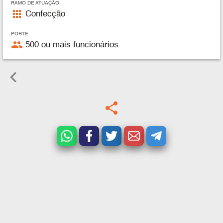
RAMO DE ATUAÇÃO
apps
Confecção
PORTE
people
500 ou mais funcionários
keyboard_arrow_left
share