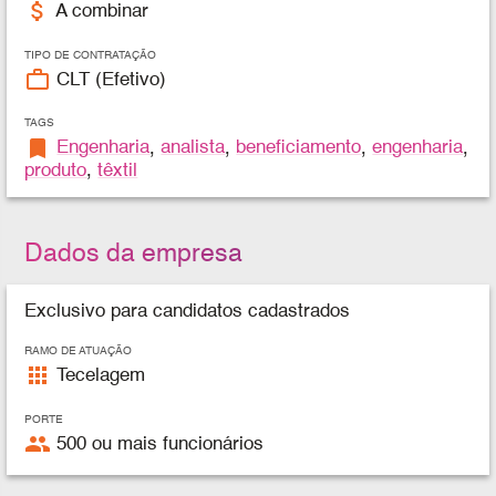
attach_money
A combinar
TIPO DE CONTRATAÇÃO
work_outline
CLT (Efetivo)
TAGS
bookmark
Engenharia
,
analista
,
beneficiamento
,
engenharia
,
produto
,
têxtil
Dados da empresa
Exclusivo para candidatos cadastrados
RAMO DE ATUAÇÃO
apps
Tecelagem
PORTE
people
500 ou mais funcionários