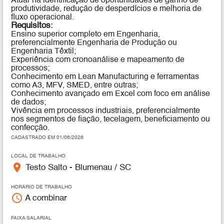
Atuar na identificação de oportunidades de ganho de
produtividade, redução de desperdícios e melhoria de
fluxo operacional.
Requisitos
:
Ensino superior completo em Engenharia,
preferencialmente Engenharia de Produção ou
Engenharia Têxtil;
Experiência com cronoanálise e mapeamento de
processos;
Conhecimento em Lean Manufacturing e ferramentas
como A3, MFV, SMED, entre outras;
Conhecimento avançado em Excel com foco em análise
de dados;
Vivência em processos industriais, preferencialmente
nos segmentos de fiação, tecelagem, beneficiamento ou
confecção.
CADASTRADO EM 01/06/2026
LOCAL DE TRABALHO
place
Testo Salto - Blumenau / SC
HORÁRIO DE TRABALHO
access_time
A combinar
FAIXA SALARIAL