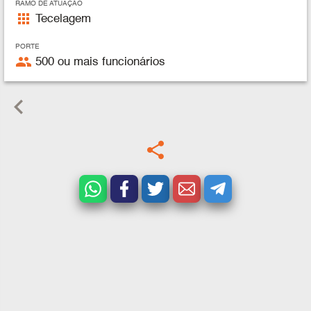
RAMO DE ATUAÇÃO
apps
Tecelagem
PORTE
people
500 ou mais funcionários
keyboard_arrow_left
share