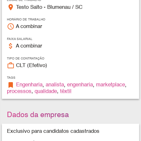
LOCAL DE TRABALHO
place
Testo Salto - Blumenau / SC
HORÁRIO DE TRABALHO
access_time
A combinar
FAIXA SALARIAL
attach_money
A combinar
TIPO DE CONTRATAÇÃO
work_outline
CLT (Efetivo)
TAGS
bookmark
Engenharia
,
analista
,
engenharia
,
marketplace
,
processos
,
qualidade
,
têxtil
Dados da empresa
Exclusivo para candidatos cadastrados