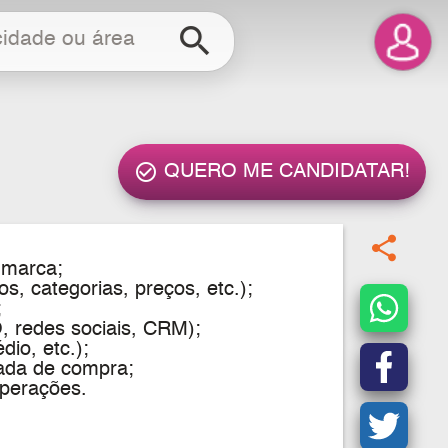
search
check_circle_outline
QUERO ME CANDIDATAR!
share
 marca;
s, categorias, preços, etc.);
;
O, redes sociais, CRM);
io, etc.);
nada de compra;
operações.