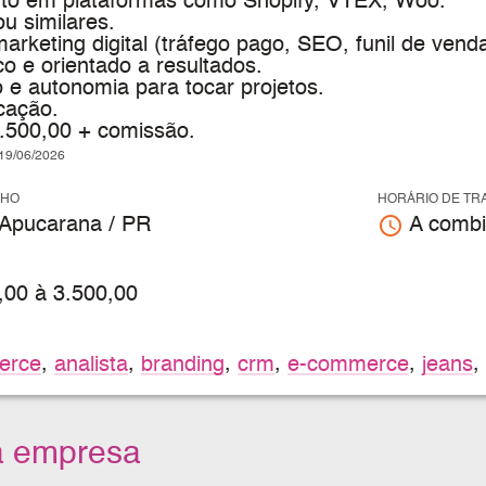
to em plataformas como Shopify, VTEX, Woo.
 similares.
rketing digital (tráfego pago, SEO, funil de venda
ico e orientado a resultados.
 e autonomia para tocar projetos.
cação.
3.500,00 + comissão.
9/06/2026
LHO
HORÁRIO DE TR
access_time
 Apucarana / PR
A combi
,00 à 3.500,00
erce
,
analista
,
branding
,
crm
,
e-commerce
,
jeans
,
a empresa