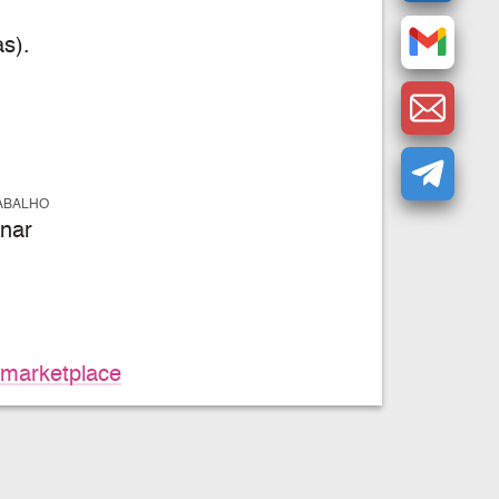
s).
ABALHO
nar
marketplace