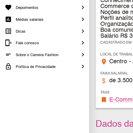
Conhecimen
Commerce ou
Depoimentos
Noções de ma
Perfil analít
Médias salariais
Organização
Boa comuni
Dicas
Salário R$ 
CADASTRADO EM 1
Fale conosco
LOCAL DE TRABA
Sobre o Carreira Fashion
place
Centro -
Política de Privacidade
FAIXA SALARIAL
attach_money
de 3.500
TAGS
bookmark
E-Comm
Dados d