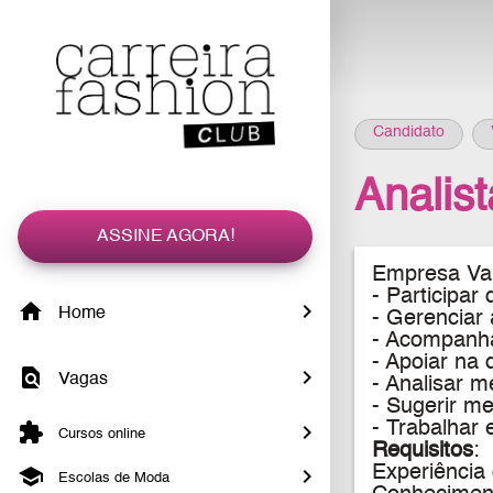
Candidato
Analis
ASSINE AGORA!
Empresa Var
- Participa
Home
- Gerenciar 
- Acompanhar
- Apoiar na 
Vagas
- Analisar m
- Sugerir me
- Trabalhar
Cursos online
Requisitos
:
Experiência
Escolas de Moda