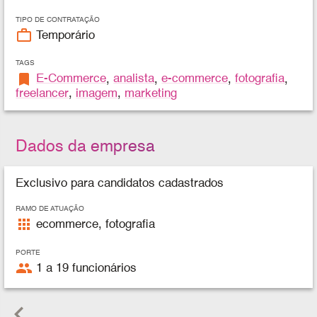
TIPO DE CONTRATAÇÃO
work_outline
Temporário
TAGS
bookmark
E-Commerce
,
analista
,
e-commerce
,
fotografia
,
freelancer
,
imagem
,
marketing
Dados da empresa
Exclusivo para candidatos cadastrados
RAMO DE ATUAÇÃO
apps
ecommerce, fotografia
PORTE
people
1 a 19 funcionários
keyboard_arrow_left