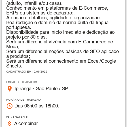
(adulto, infantil e/ou casa).
Conhecimento em plataformas de E-Commerce,
ERPs ou sistemas de cadastro;.
Atenção a detalhes, agilidade e organização.
Boa redação e domínio da norma culta da língua
portuguesa.
Disponibilidade para início imediato e dedicação ao
projeto por 30 dias.
Será um diferencial vivência com E-Commerce de
Moda;
Será um diferencial noções básicas de SEO aplicado
a produtos;
Será um diferencial conhecimento em Excel/Google
Sheets.
CADASTRADO EM 10/06/2025
LOCAL DE TRABALHO
place
Ipiranga - São Paulo / SP
HORÁRIO DE TRABALHO
access_time
Das 08h00 às 18h00.
FAIXA SALARIAL
attach_money
A combinar