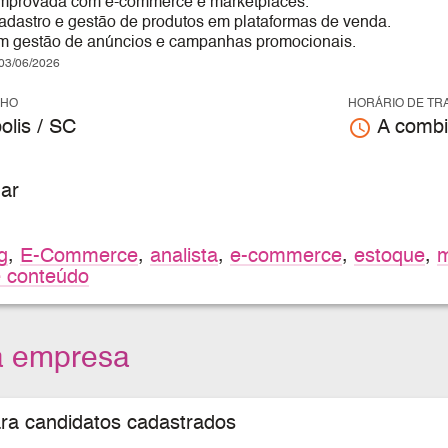
omprovada com e-commerce e marketplaces.
adastro e gestão de produtos em plataformas de venda.
m gestão de anúncios e campanhas promocionais.
3/06/2026
LHO
HORÁRIO DE TR
access_time
olis / SC
A combi
ar
g
,
E-Commerce
,
analista
,
e-commerce
,
estoque
,
m
 conteúdo
a empresa
ara candidatos cadastrados