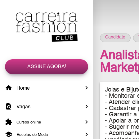
Candidato
Analis
Marketp
ASSINE AGORA!
Home
Joias e Bijut
- Monitorar 
- Atender cl
Vagas
- Cadastrar
- Garantir 
- Apoiar a 
Cursos online
- Sugerir m
- Acompanha
Escolas de Moda