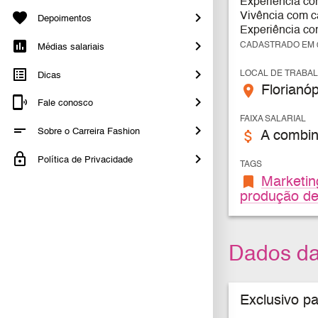
Experiência c
Vivência com c
Depoimentos
Experiência co
CADASTRADO EM 0
Médias salariais
LOCAL DE TRABA
Dicas
place
Florianóp
Fale conosco
FAIXA SALARIAL
Sobre o Carreira Fashion
attach_money
A combin
Política de Privacidade
TAGS
bookmark
Marketin
produção de
Dados d
Exclusivo p