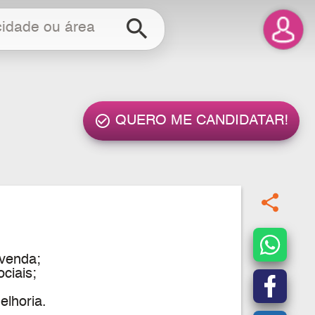
search
check_circle_outline
QUERO ME CANDIDATAR!
share
 venda;
ciais;
lhoria.