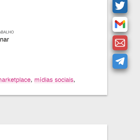
ABALHO
nar
arketplace
,
mídias sociais
,