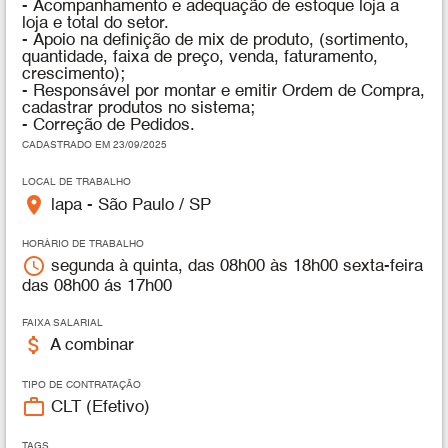
- Acompanhamento e adequação de estoque loja a
loja e total do setor.
- Apoio na definição de mix de produto, (sortimento,
quantidade, faixa de preço, venda, faturamento,
crescimento);
- Responsável por montar e emitir Ordem de Compra,
cadastrar produtos no sistema;
- Correção de Pedidos.
CADASTRADO EM 23/09/2025
LOCAL DE TRABALHO
place
lapa - São Paulo / SP
HORÁRIO DE TRABALHO
access_time
segunda à quinta, das 08h00 às 18h00 sexta-feira
das 08h00 ás 17h00
FAIXA SALARIAL
attach_money
A combinar
TIPO DE CONTRATAÇÃO
work_outline
CLT (Efetivo)
TAGS