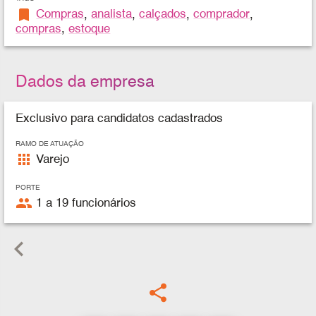
bookmark
Compras
,
analista
,
calçados
,
comprador
,
compras
,
estoque
Dados da empresa
Exclusivo para candidatos cadastrados
RAMO DE ATUAÇÃO
apps
Varejo
PORTE
people
1 a 19 funcionários
keyboard_arrow_left
share