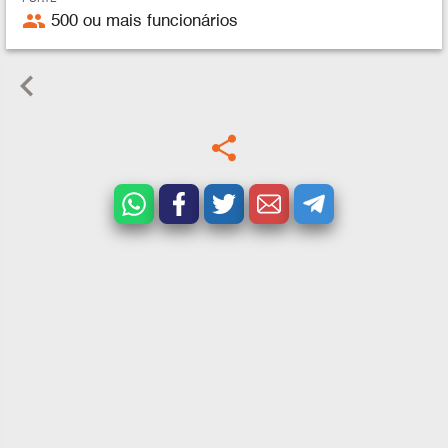
people
500 ou mais funcionários
keyboard_arrow_left
share