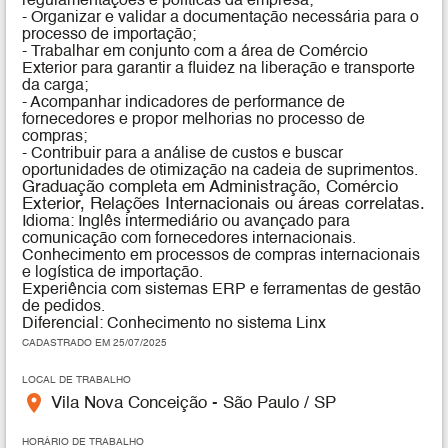
regulamentações e políticas da empresa;
- Organizar e validar a documentação necessária para o
processo de importação;
- Trabalhar em conjunto com a área de Comércio
Exterior para garantir a fluidez na liberação e transporte
da carga;
- Acompanhar indicadores de performance de
fornecedores e propor melhorias no processo de
compras;
- Contribuir para a análise de custos e buscar
oportunidades de otimização na cadeia de suprimentos.
Graduação completa em Administração, Comércio
Exterior, Relações Internacionais ou áreas correlatas.
Idioma: Inglês intermediário ou avançado para
comunicação com fornecedores internacionais.
Conhecimento em processos de compras internacionais
e logística de importação.
Experiência com sistemas ERP e ferramentas de gestão
de pedidos.
Diferencial: Conhecimento no sistema Linx
CADASTRADO EM 25/07/2025
LOCAL DE TRABALHO
place
Vila Nova Conceição - São Paulo / SP
HORÁRIO DE TRABALHO