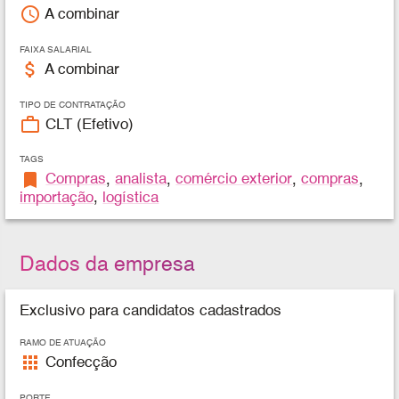
access_time
A combinar
FAIXA SALARIAL
attach_money
A combinar
TIPO DE CONTRATAÇÃO
work_outline
CLT (Efetivo)
TAGS
bookmark
Compras
,
analista
,
comércio exterior
,
compras
,
importação
,
logística
Dados da empresa
Exclusivo para candidatos cadastrados
RAMO DE ATUAÇÃO
apps
Confecção
PORTE