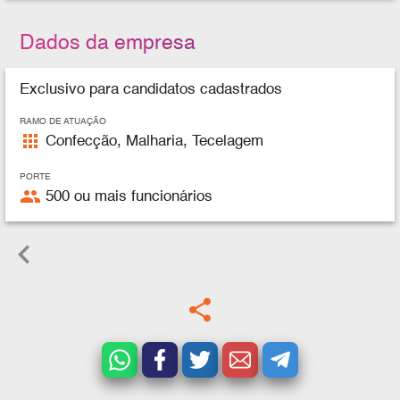
Dados da empresa
Exclusivo para candidatos cadastrados
RAMO DE ATUAÇÃO
apps
Confecção, Malharia, Tecelagem
PORTE
people
500 ou mais funcionários
keyboard_arrow_left
share