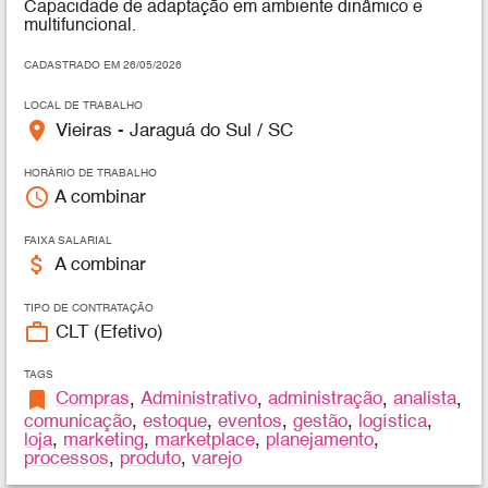
Capacidade de adaptação em ambiente dinâmico e
multifuncional.
CADASTRADO EM 26/05/2026
LOCAL DE TRABALHO
place
Vieiras - Jaraguá do Sul / SC
HORÁRIO DE TRABALHO
access_time
A combinar
FAIXA SALARIAL
attach_money
A combinar
TIPO DE CONTRATAÇÃO
work_outline
CLT (Efetivo)
TAGS
bookmark
Compras
,
Administrativo
,
administração
,
analista
,
comunicação
,
estoque
,
eventos
,
gestão
,
logística
,
loja
,
marketing
,
marketplace
,
planejamento
,
processos
,
produto
,
varejo