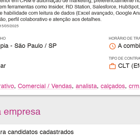
terior em CRM e automação de marketing, preferencialmente no
m ferramentas como Insider, RD Station, Salesforce, HubSpot
 e habilidade com leitura de dados (Excel avançado, Google Anal
, perfil colaborativo e atenção aos detalhes.
5/05/2025
LHO
HORÁRIO DE TR
access_time
pia - São Paulo / SP
A combi
TIPO DE CONTR
work_outline
ar
CLT (Efe
rativo
,
Comercial / Vendas
,
analista
,
calçados
,
crm
a empresa
ara candidatos cadastrados