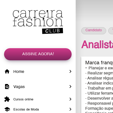
Candidato
Analis
ASSINE AGORA!
Marca franqu
-
Planejar e e
Home
- Realizar segm
- Analisar régu
- Analisar indi
Vagas
- Trabalhar em
- Utilizar fer
- Desenvolver 
Cursos online
- Responsavel 
Formação super
Escolas de Moda