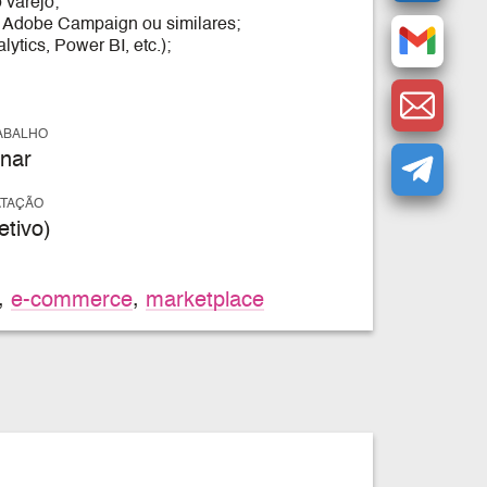
 varejo;
, Adobe Campaign ou similares;
ytics, Power BI, etc.);
ABALHO
nar
ATAÇÃO
tivo)
,
e-commerce
,
marketplace