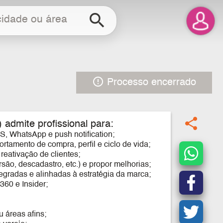
search
error_outline
Processo encerrado
share
 admite profissional para:
, WhatsApp e push notification;
tamento de compra, perfil e ciclo de vida;
reativação de clientes;
são, descadastro, etc.) e propor melhorias;
egradas e alinhadas à estratégia da marca;
360 e Insider;
 áreas afins;