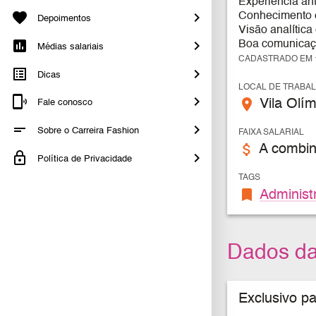
Experiência an
Conhecimento e
Depoimentos
Visão analítica
Boa comunicação
Médias salariais
CADASTRADO EM 1
Dicas
LOCAL DE TRABA
place
Vila Olím
Fale conosco
Sobre o Carreira Fashion
FAIXA SALARIAL
attach_money
A combin
Política de Privacidade
TAGS
bookmark
Administ
Dados d
Exclusivo p