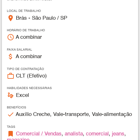
LOCAL DE TRABALHO
place
Brás - São Paulo / SP
HORÁRIO DE TRABALHO
access_time
A combinar
FAIXA SALARIAL
attach_money
A combinar
TIPO DE CONTRATAÇÃO
work_outline
CLT (Efetivo)
HABILIDADES NECESSÁRIAS
gesture
Excel
BENEFÍCIOS
check
Auxílio Creche, Vale-transporte, Vale-alimentação
TAGS
bookmark
Comercial / Vendas
,
analista
,
comercial
,
jeans
,