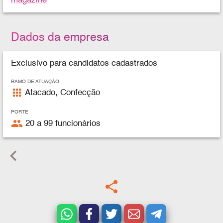
magazine
Dados da empresa
Exclusivo para candidatos cadastrados
RAMO DE ATUAÇÃO
apps
Atacado, Confecção
PORTE
people
20 a 99 funcionários
keyboard_arrow_left
share