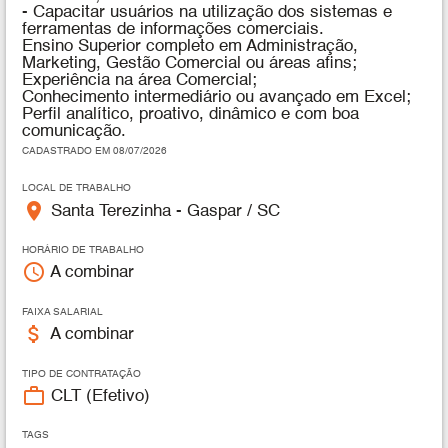
- Capacitar usuários na utilização dos sistemas e
ferramentas de informações comerciais.
Ensino Superior completo em Administração,
Marketing, Gestão Comercial ou áreas afins;
Experiência na área Comercial;
Conhecimento intermediário ou avançado em Excel;
Perfil analítico, proativo, dinâmico e com boa
comunicação.
CADASTRADO EM 08/07/2026
LOCAL DE TRABALHO
place
Santa Terezinha - Gaspar / SC
HORÁRIO DE TRABALHO
access_time
A combinar
FAIXA SALARIAL
attach_money
A combinar
TIPO DE CONTRATAÇÃO
work_outline
CLT (Efetivo)
TAGS