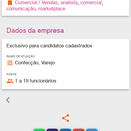
bookmark
Comercial / Vendas
,
analista
,
comercial
,
comunicação
,
marketplace
Dados da empresa
Exclusivo para candidatos cadastrados
RAMO DE ATUAÇÃO
apps
Confecção, Varejo
PORTE
people
1 a 19 funcionários
keyboard_arrow_left
share