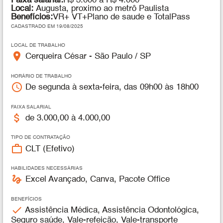
Faixa salarial:
R$ 3.000 a R$ 4.000
Local:
Augusta, proximo ao metrô Paulista
Benefícios:
VR+ VT+Plano de saude e TotalPass
CADASTRADO EM 19/08/2025
LOCAL DE TRABALHO
place
Cerqueira César - São Paulo / SP
HORÁRIO DE TRABALHO
access_time
De segunda à sexta-feira, das 09h00 às 18h00
FAIXA SALARIAL
attach_money
de 3.000,00 à 4.000,00
TIPO DE CONTRATAÇÃO
work_outline
CLT (Efetivo)
HABILIDADES NECESSÁRIAS
gesture
Excel Avançado, Canva, Pacote Office
BENEFÍCIOS
check
Assistência Médica, Assistência Odontológica,
Seguro saúde, Vale-refeição, Vale-transporte