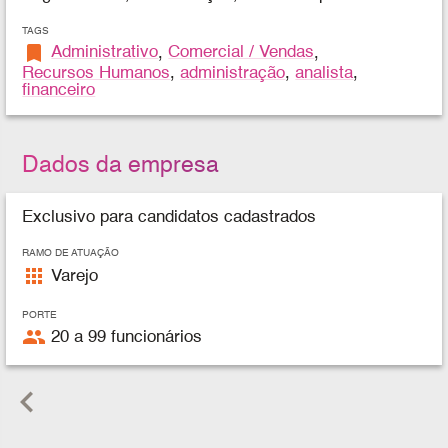
TAGS
bookmark
Administrativo
,
Comercial / Vendas
,
Recursos Humanos
,
administração
,
analista
,
financeiro
Dados da empresa
Exclusivo para candidatos cadastrados
RAMO DE ATUAÇÃO
apps
Varejo
PORTE
people
20 a 99 funcionários
keyboard_arrow_left