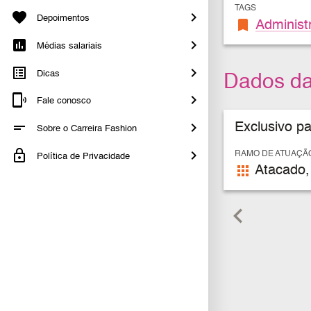
TAGS
Depoimentos
bookmark
Administ
Médias salariais
Dicas
Dados d
Fale conosco
Exclusivo p
Sobre o Carreira Fashion
RAMO DE ATUAÇÃ
Política de Privacidade
apps
Atacado,
keyboard_arrow_left