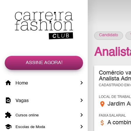
Candidato
Analist
ASSINE AGORA!
Comércio var
Analista Adm
Home
CADASTRADO EM 0
LOCAL DE TRABA
Vagas
place
Jardim A
Cursos online
FAIXA SALARIAL
attach_money
A combin
Escolas de Moda