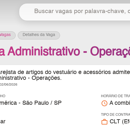
Vagas
Detalhes da Vaga
a Administrativo - Opera
ejista de artigos do vestuário e acessórios admite
inistrativo - Operações.
2/06/2026
LHO
HORÁRIO DE TR
access_time
mérica - São Paulo / SP
A combi
TIPO DE CONTR
work_outline
ar
CLT (Efe