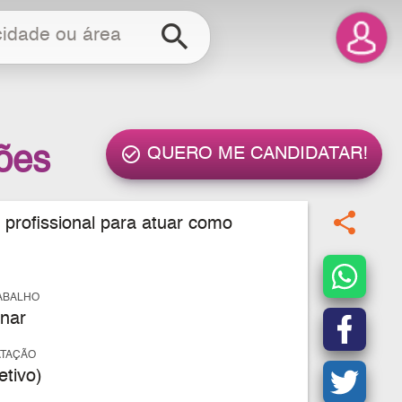
search
ções
check_circle_outline
QUERO ME CANDIDATAR!
share
 profissional para atuar como
ABALHO
nar
ATAÇÃO
tivo)