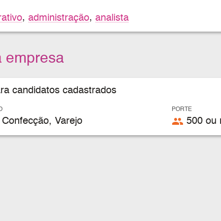
rativo
,
administração
,
analista
a empresa
ara candidatos cadastrados
O
PORTE
people
 Confecção, Varejo
500 ou 