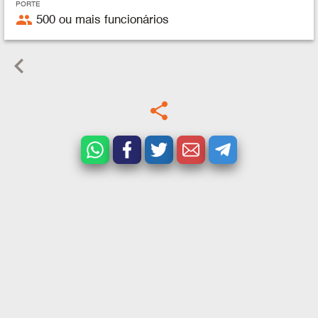
PORTE
people
500 ou mais funcionários
keyboard_arrow_left
share