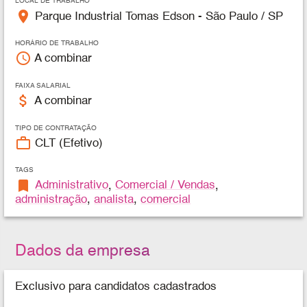
LOCAL DE TRABALHO
place
Parque Industrial Tomas Edson - São Paulo / SP
HORÁRIO DE TRABALHO
access_time
A combinar
FAIXA SALARIAL
attach_money
A combinar
TIPO DE CONTRATAÇÃO
work_outline
CLT (Efetivo)
TAGS
bookmark
Administrativo
,
Comercial / Vendas
,
administração
,
analista
,
comercial
Dados da empresa
Exclusivo para candidatos cadastrados