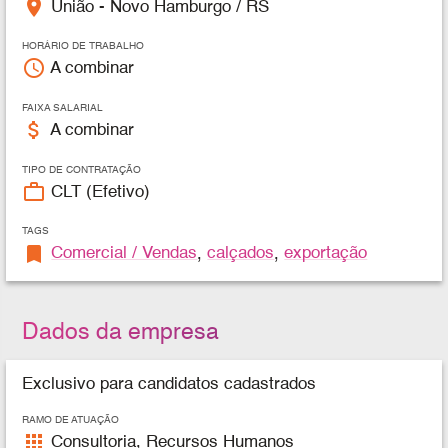
place
União - Novo Hamburgo / RS
HORÁRIO DE TRABALHO
access_time
A combinar
FAIXA SALARIAL
attach_money
A combinar
TIPO DE CONTRATAÇÃO
work_outline
CLT (Efetivo)
TAGS
bookmark
Comercial / Vendas
,
calçados
,
exportação
Dados da empresa
Exclusivo para candidatos cadastrados
RAMO DE ATUAÇÃO
apps
Consultoria, Recursos Humanos