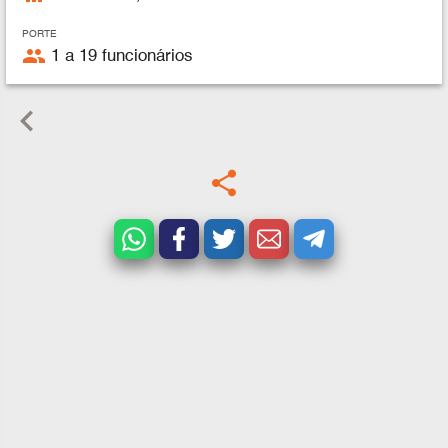
PORTE
people
1 a 19 funcionários
keyboard_arrow_left
share