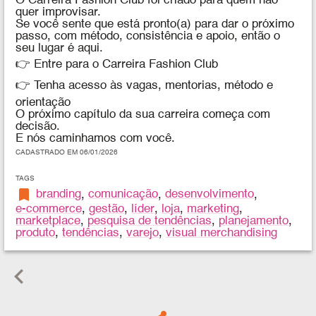
O Carreira Fashion Club foi criado para quem não
quer improvisar.
Se você sente que está pronto(a) para dar o próximo
passo, com método, consistência e apoio, então o
seu lugar é aqui.
👉 Entre para o Carreira Fashion Club
👉 Tenha acesso às vagas, mentorias, método e
orientação
O próximo capítulo da sua carreira começa com
decisão.
E nós caminhamos com você.
CADASTRADO EM 06/01/2026
TAGS
bookmark
branding
,
comunicação
,
desenvolvimento
,
e-commerce
,
gestão
,
líder
,
loja
,
marketing
,
marketplace
,
pesquisa de tendências
,
planejamento
,
produto
,
tendências
,
varejo
,
visual merchandising
keyboard_arrow_left