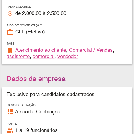
FAIXA SALARIAL
attach_money
de 2.000,00 à 2.500,00
TIPO DE CONTRATAÇÃO
work_outline
CLT (Efetivo)
TAGS
bookmark
Atendimento ao cliente
,
Comercial / Vendas
,
assistente
,
comercial
,
vendedor
Dados da empresa
Exclusivo para candidatos cadastrados
RAMO DE ATUAÇÃO
apps
Atacado, Confecção
PORTE
people
1 a 19 funcionários