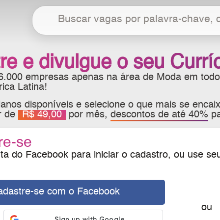
re e divulgue o seu Currí
 6.000 empresas apenas na área de Moda em todo
ca Latina!
anos disponíveis e selecione o que mais se encaix
ir de
R$ 49,00
por mês,
descontos de até 40%
pa
re-se
a do Facebook para iniciar o cadastro, ou use se
adastre-se com o Facebook