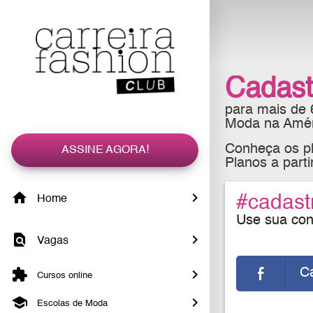
Cadast
para mais de
Moda na Améri
Conheça os pl
ASSINE AGORA!
Planos a part
#cadast
Home
Use sua cont
Vagas
C
Cursos online
Escolas de Moda