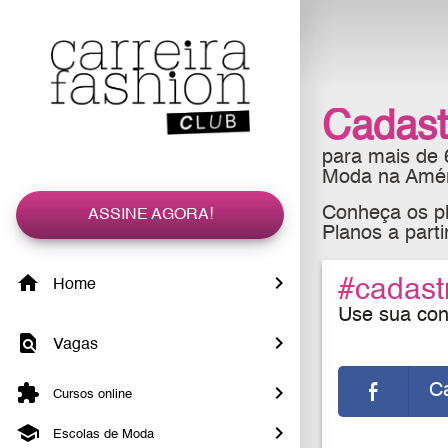
Cadast
para mais de
Moda na Améri
Conheça os pl
ASSINE AGORA!
Planos a part
#cadast
Home
Use sua cont
Vagas
C
Cursos online
Escolas de Moda