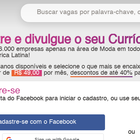
re e divulgue o seu Currí
 6.000 empresas apenas na área de Moda em todo
ca Latina!
anos disponíveis e selecione o que mais se encaix
ir de
R$ 49,00
por mês,
descontos de até 40%
pa
re-se
a do Facebook para iniciar o cadastro, ou use se
adastre-se com o Facebook