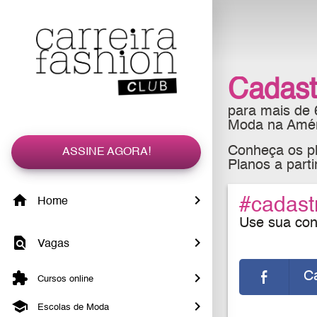
Cadast
para mais de
Moda na Améri
Conheça os pl
ASSINE AGORA!
Planos a part
#cadast
Home
Use sua cont
Vagas
C
Cursos online
Escolas de Moda