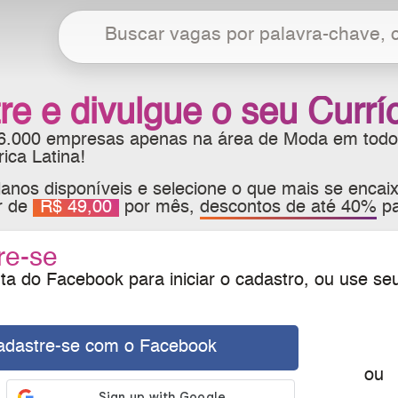
re e divulgue o seu Currí
 6.000 empresas apenas na área de Moda em todo
ca Latina!
anos disponíveis e selecione o que mais se encaix
ir de
R$ 49,00
por mês,
descontos de até 40%
pa
re-se
a do Facebook para iniciar o cadastro, ou use se
adastre-se com o Facebook