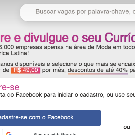
re e divulgue o seu Currí
 6.000 empresas apenas na área de Moda em todo
ca Latina!
anos disponíveis e selecione o que mais se encaix
ir de
R$ 49,00
por mês,
descontos de até 40%
pa
re-se
a do Facebook para iniciar o cadastro, ou use se
adastre-se com o Facebook