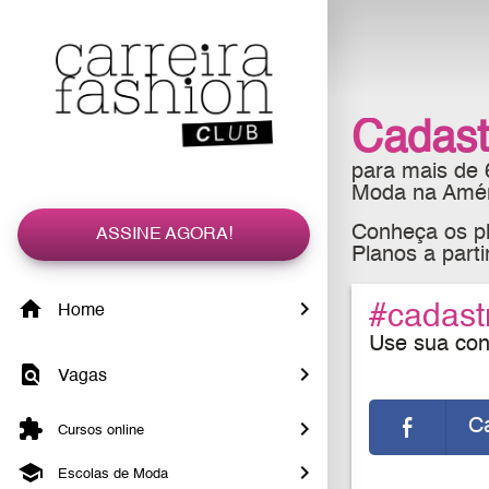
Cadast
para mais de
Moda na Améri
Conheça os pl
ASSINE AGORA!
Planos a part
#cadast
Home
Use sua cont
Vagas
C
Cursos online
Escolas de Moda